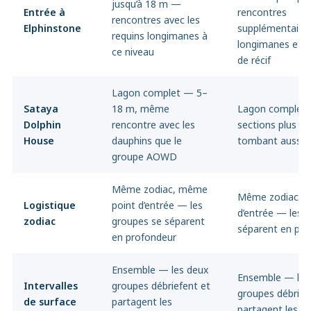
jusqu’à 18 m —
Entrée à
rencontres
rencontres avec les
Elphinstone
supplémentaire
requins longimanes à
longimanes et re
ce niveau
de récif
Lagon complet — 5–
Sataya
18 m, même
Lagon complet
Dolphin
rencontre avec les
sections plus p
House
dauphins que le
tombant aussi a
groupe AOWD
Même zodiac, même
Même zodiac, 
Logistique
point d’entrée — les
d’entrée — les 
zodiac
groupes se séparent
séparent en pro
en profondeur
Ensemble — les deux
Ensemble — les
Intervalles
groupes débriefent et
groupes débrief
de surface
partagent les
partagent les o