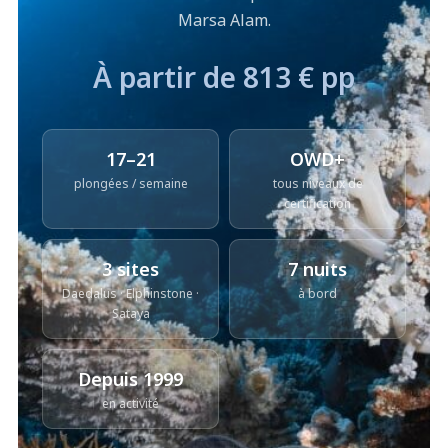
Marsa Alam.
À partir de 813 € pp
17–21
OWD+
plongées / semaine
tous niveaux de
certification
3 sites
7 nuits
Daedalus · Elphinstone ·
à bord
Sataya
Depuis 1999
en activité