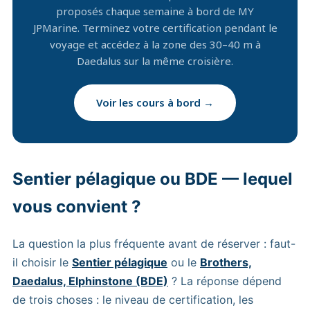
proposés chaque semaine à bord de MY
JPMarine. Terminez votre certification pendant le
voyage et accédez à la zone des 30–40 m à
Daedalus sur la même croisière.
Voir les cours à bord →
Sentier pélagique ou BDE — lequel
vous convient ?
La question la plus fréquente avant de réserver : faut-
il choisir le
Sentier pélagique
ou le
Brothers,
Daedalus, Elphinstone (BDE)
? La réponse dépend
de trois choses : le niveau de certification, les