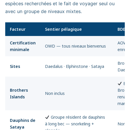
espèces recherchées et le fait de voyager seul ou
avec un groupe de niveaux mixtes.
Facteur
Sentier pélagique
BDE
Certification
AOWD 
OWD — tous niveaux bienvenus
minimale
enregi
Brothe
Sites
Daedalus · Elphinstone · Sataya
Daedal
Big 
Brothers
Brothe
Non inclus
Islands
renard
marte
Groupe résident de dauphins
Dauphins de
à long bec — snorkeling +
Non in
Sataya