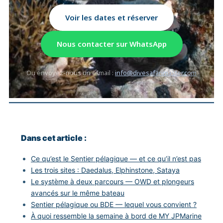
Voir les dates et réserver
Nous contacter sur WhatsApp
Ou envoyez-nous un e-mail :
info@divesafarimaster.com
Dans cet article :
Ce qu’est le Sentier pélagique — et ce qu’il n’est pas
Les trois sites : Daedalus, Elphinstone, Sataya
Le système à deux parcours — OWD et plongeurs
avancés sur le même bateau
Sentier pélagique ou BDE — lequel vous convient ?
À quoi ressemble la semaine à bord de MY JPMarine