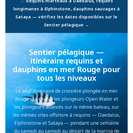
Requins-marteaux à Daedalus, requins
longimanes à Elphinstone, dauphins sauvages à
Sataya — vérifiez les dates disponibles sur le
Sentier pélagique →
Sentier pélagique —
itinéraire requins et
dauphins en mer Rouge pour
tous les niveaux
Le seul itinéraire de croisière plongée en mer
Rouge qui réunit les plongeurs Open Water et
les plongeurs avancés sur le même bateau, sur
les mêmes sites offshore à requins — Daedalus,
Elphinstone et Sataya — pendant une semaine
du samedi au samedi au départ de la marina de