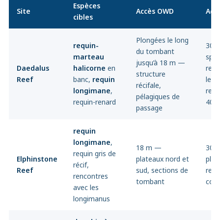
Espèces
Site
Accès OWD
Acc
cibles
Plongées le long
requin-
30 m
du tombant
marteau
spéc
jusqu’à 18 m —
Daedalus
halicorne
en
rec
structure
Reef
banc,
requin
les 
récifale,
longimane
,
requ
pélagiques de
requin-renard
40 
passage
requin
longimane
,
18 m —
30 
requin gris de
Elphinstone
plateaux nord et
plus
récif,
Reef
sud, sections de
renc
rencontres
tombant
colo
avec les
longimanus