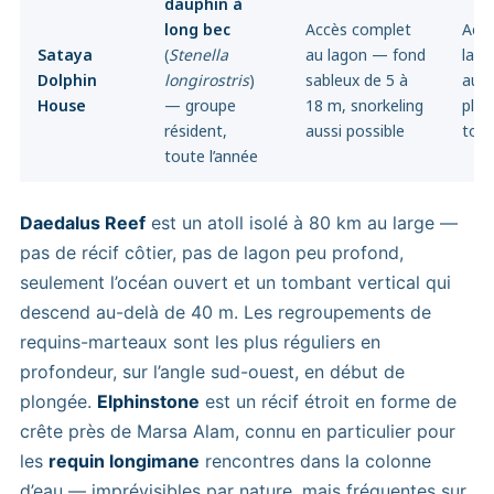
dauphin à
long bec
Accès complet
Accè
Sataya
(
Stenella
au lagon — fond
lago
Dolphin
longirostris
)
sableux de 5 à
aux
House
— groupe
18 m, snorkeling
plus
résident,
aussi possible
tomb
toute l’année
Daedalus Reef
est un atoll isolé à 80 km au large —
pas de récif côtier, pas de lagon peu profond,
seulement l’océan ouvert et un tombant vertical qui
descend au-delà de 40 m. Les regroupements de
requins-marteaux sont les plus réguliers en
profondeur, sur l’angle sud-ouest, en début de
plongée.
Elphinstone
est un récif étroit en forme de
crête près de Marsa Alam, connu en particulier pour
les
requin longimane
rencontres dans la colonne
d’eau — imprévisibles par nature, mais fréquentes sur