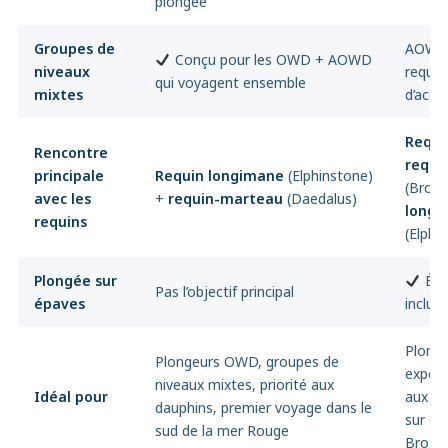
plongée
Groupes de
AOWD 
Conçu pour les OWD + AOWD
niveaux
requis
qui voyagent ensemble
mixtes
d’acc
Requi
Rencontre
requi
principale
Requin longimane
(Elphinstone)
(Broth
avec les
+
requin-marteau
(Daedalus)
longi
requins
(Elphi
Plongée sur
Épa
Pas l’objectif principal
épaves
inclus
Plong
Plongeurs OWD, groupes de
expéri
niveaux mixtes, priorité aux
Idéal pour
aux re
dauphins, premier voyage dans le
sur ép
sud de la mer Rouge
Broth