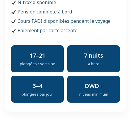
Nitrox disponible
Pension complète à bord
Cours PADI disponibles pendant le voyage
Paiement par carte accepté
17–21
7 nuits
plongées / semaine
à bord
3–4
OWD+
plongées par jour
niveau minimum