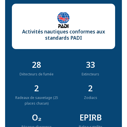
Activités nautiques conformes aux
standards PADI
28
33
Détecteurs de fumée
Extincteurs
2
2
Radeaux de sauvetage (25
Zodiacs
places chacun)
O₂
EPIRB
Réserve d’urgence
Balise satellite