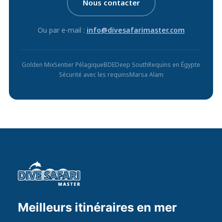
Nous contacter
Ou par e-mail :
info@divesafarimaster.com
Golden Mix
Sentier Pélagique
BDE
Deep South
Requins en Égypte
Sécurité avec les requins
Marsa Alam
Meilleurs itinéraires en mer