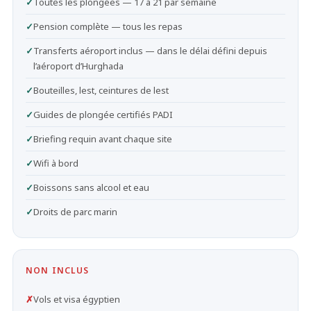
✓
Toutes les plongées — 17 à 21 par semaine
✓
Pension complète — tous les repas
✓
Transferts aéroport inclus — dans le délai défini depuis
l’aéroport d’Hurghada
✓
Bouteilles, lest, ceintures de lest
✓
Guides de plongée certifiés PADI
✓
Briefing requin avant chaque site
✓
Wifi à bord
✓
Boissons sans alcool et eau
✓
Droits de parc marin
NON INCLUS
✗
Vols et visa égyptien