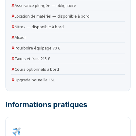
✗
Assurance plongée — obligatoire
✗
Location de matériel — disponible à bord
✗
Nitrox — disponible à bord
✗
Alcool
✗
Pourboire équipage 70 €
✗
Taxes et frais 215 €
✗
Cours optionnels à bord
✗
Upgrade bouteille 15L
Informations pratiques