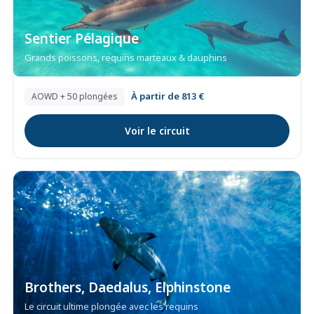
Sentier Pélagique
Grands poissons, requins marteaux & dauphins
À partir de 813 €
AOWD + 50 plongées
Voir le circuit
Brothers, Daedalus, Elphinstone
Le circuit ultime plongée avec les requins