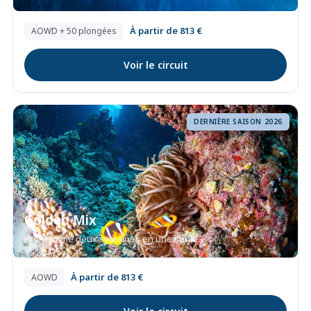
À partir de 813 €
AOWD + 50 plongées
Voir le circuit
DERNIÈRE SAISON 2026
Golden Mix
Programme deux semaines en une seule
À partir de 813 €
AOWD