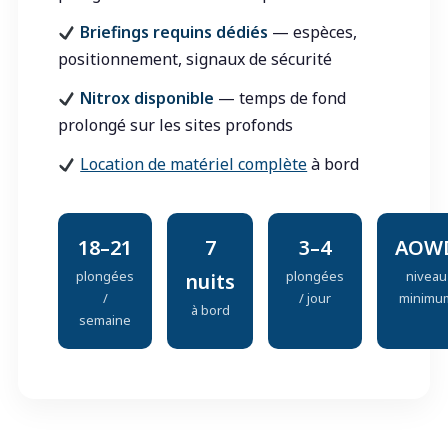
Briefings requins dédiés
— espèces,
positionnement, signaux de sécurité
Nitrox disponible
— temps de fond
prolongé sur les sites profonds
Location de matériel complète
à bord
18–21
7
3–4
AOW
plongées
plongées
niveau
nuits
/
/ jour
minimu
à bord
semaine