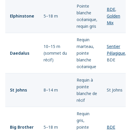
Pointe
BDE
,
blanche
Elphinstone
5–18 m
Golden
océanique,
Mix
requin gris
Requin
10–15 m
marteau,
Sentier
Daedalus
(sommet du
pointe
Pélagique
,
récif)
blanche
BDE
océanique
Requin à
pointe
St Johns
8–14 m
St Johns
blanche de
récif
Requin
gris,
Big Brother
5–18 m
pointe
BDE