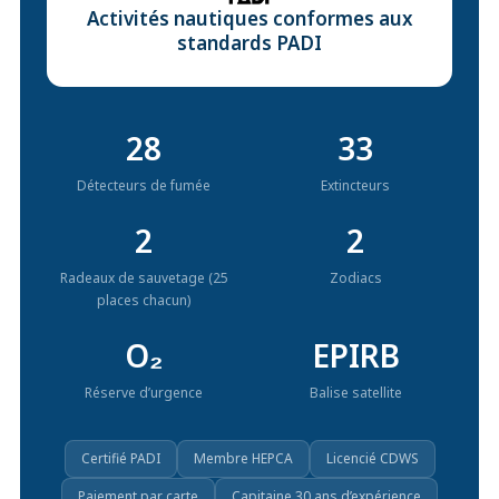
Activités nautiques conformes aux
standards PADI
28
33
Détecteurs de fumée
Extincteurs
2
2
Radeaux de sauvetage (25
Zodiacs
places chacun)
O₂
EPIRB
Réserve d’urgence
Balise satellite
Certifié PADI
Membre HEPCA
Licencié CDWS
Paiement par carte
Capitaine 30 ans d’expérience