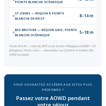
POINTE BLANCHE OCÉANIQUE
ST JOHNS — REQUIN À POINTE
8–14 m
BLANCHE DE RÉCIF
BIG BROTHER — REQUIN GRIS, POINTE
5–18 m
BLANCHE OCÉANIQUE
Points foncés — sites du BDE et du Sentier Pélagique (AOWD + 50
plongées). Points clairs — disponibles sur St Johns et Golden Mix
(OWD accepté).
VOUS SOUHAITEZ ACCÉDER AUX SITES PLUS
PROFONDS ?
Passez votre AOWD pendant
votre séjour