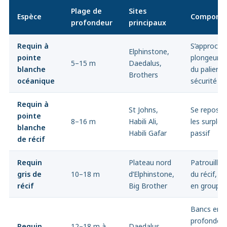
Plage de
Sites
Espèce
Comport
profondeur
principaux
Requin à
S’approche
Elphinstone,
pointe
plongeurs 
5–15 m
Daedalus,
blanche
du palier d
Brothers
océanique
sécurité
Requin à
St Johns,
Se repose 
pointe
8–16 m
Habili Ali,
les surplo
blanche
Habili Gafar
passif
de récif
Requin
Plateau nord
Patrouille 
gris de
10–18 m
d’Elphinstone,
du récif, s
récif
Big Brother
en groupe
Bancs en
profondeur
Requin
12–18 m à
Daedalus,