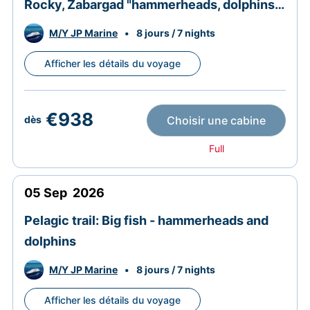
Rocky, Zabargad "hammerheads, dolphins,
caves, Zabargad's wreck"
M/Y JP Marine
•
8 jours / 7 nights
Afficher les détails du voyage
€938
Choisir une cabine
dès
Full
05
Sep
2026
Pelagic trail: Big fish - hammerheads and
dolphins
M/Y JP Marine
•
8 jours / 7 nights
Afficher les détails du voyage