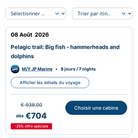
08
Août
2026
Pelagic trail: Big fish - hammerheads and
dolphins
M/Y JP Marine
•
8 jours / 7 nights
Afficher les détails du voyage
€ 938.00
Choisir une cabine
€704
dès
-25%
offre spéciale