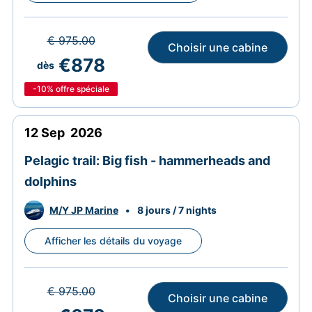
€ 975.00
Choisir une cabine
€878
dès
-10%
offre spéciale
12
Sep
2026
Pelagic trail: Big fish - hammerheads and
dolphins
M/Y JP Marine
•
8 jours / 7 nights
Afficher les détails du voyage
€ 975.00
Choisir une cabine