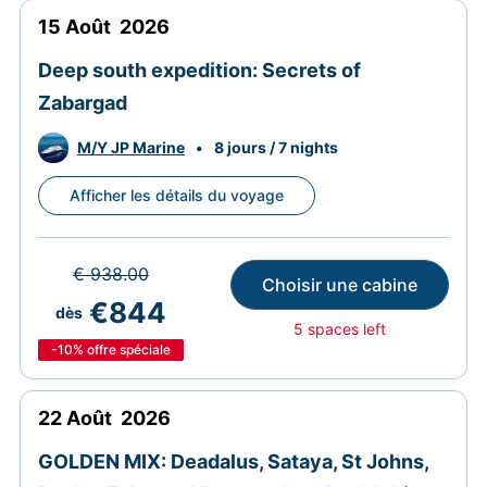
15
Août
2026
Deep south expedition: Secrets of
Zabargad
M/Y JP Marine
•
8 jours / 7 nights
Afficher les détails du voyage
€ 938.00
Choisir une cabine
€844
dès
5 spaces left
-10%
offre spéciale
22
Août
2026
GOLDEN MIX: Deadalus, Sataya, St Johns,