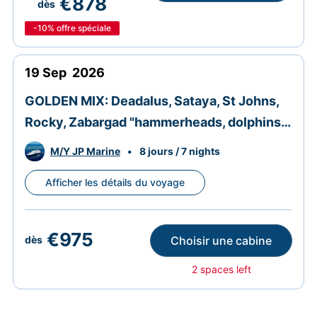
€878
dès
-10%
offre spéciale
19
Sep
2026
GOLDEN MIX: Deadalus, Sataya, St Johns,
Rocky, Zabargad "hammerheads, dolphins,
caves, Zabargad's wreck"
M/Y JP Marine
•
8 jours / 7 nights
Afficher les détails du voyage
€975
Choisir une cabine
dès
2 spaces left