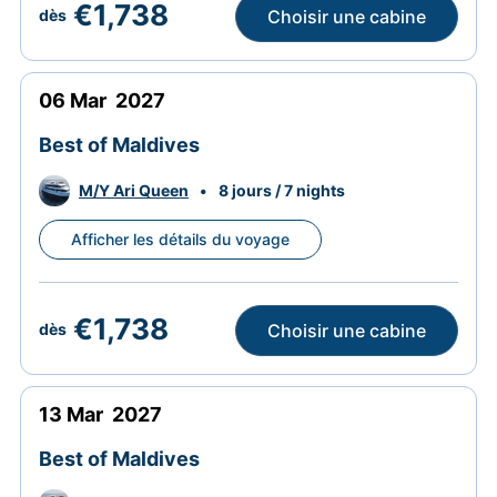
€1,738
Choisir une cabine
dès
06
Mar
2027
Best of Maldives
M/Y Ari Queen
•
8 jours / 7 nights
Afficher les détails du voyage
€1,738
Choisir une cabine
dès
13
Mar
2027
Best of Maldives