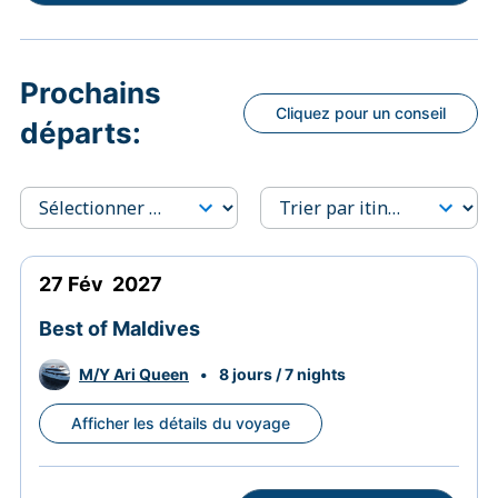
Prochains
Cliquez pour un conseil
départs:
27
Fév
2027
Best of Maldives
M/Y Ari Queen
•
8 jours / 7 nights
Afficher les détails du voyage