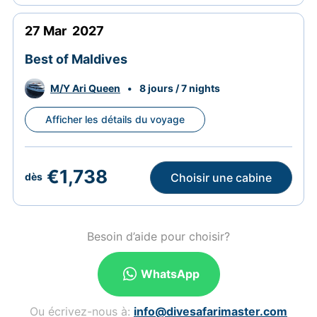
27
Mar
2027
Best of Maldives
M/Y Ari Queen
•
8 jours / 7 nights
Afficher les détails du voyage
€1,738
Choisir une cabine
dès
Besoin d’aide pour choisir?
WhatsApp
Ou écrivez-nous à:
info@divesafarimaster.com