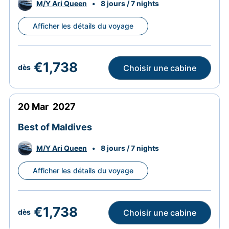
M/Y Ari Queen
•
8 jours / 7 nights
Afficher les détails du voyage
€1,738
Choisir une cabine
dès
20
Mar
2027
Best of Maldives
M/Y Ari Queen
•
8 jours / 7 nights
Afficher les détails du voyage
€1,738
Choisir une cabine
dès